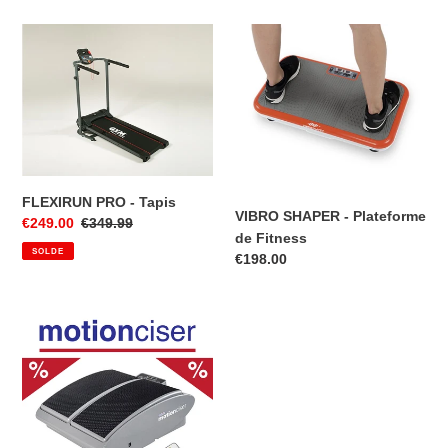
FLEXIRUN
VIBRO
PRO
SHAPER
-
-
Tapis
Plateforme
de
Fitness
FLEXIRUN PRO - Tapis
VIBRO SHAPER - Plateforme
Prix
€249.00
Prix
€349.99
de Fitness
réduit
normal
SOLDE
Prix
€198.00
normal
DR
HO
MOTION
CISER
-
Simulateur