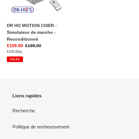
de
marche
-
Reconditionné
DR HO MOTION CISER -
Simulateur de marche -
Reconditionné
Prix
€109.00
Prix
€199.00
par
réduit
Prix
€109.00
/
g
normal
unitaire
SOLDE
Liens rapides
Recherche
Politique de remboursement