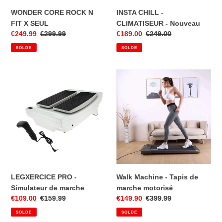
n
WONDER CORE ROCK N
INSTA CHILL -
FIT X SEUL
CLIMATISEUR - Nouveau
:
Prix
€249.99
Prix
€299.99
Prix
€189.00
Prix
€249.00
réduit
normal
réduit
normal
SOLDE
SOLDE
LEGXERCICE
Walk
PRO
Machine
-
-
Simulateur
Tapis
de
de
marche
marche
motorisé
LEGXERCICE PRO -
Walk Machine - Tapis de
Simulateur de marche
marche motorisé
Prix
€109.00
Prix
€159.99
Prix
€149.90
Prix
€399.99
réduit
normal
réduit
normal
SOLDE
SOLDE